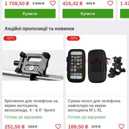
бруду та пилу
1 709,50
416,42
1 4
₴
₴
2 630 ₴
443 ₴
Купити
Купити
Акційні пропозиції та новинки
–50%
–50%
Кріплення для телефона на
Сумка-чохол для телефона
кермо мотоцикла,
навігатора на кермо
велосипеда, 4 - 6.6" 4point
мотоцикла M L XL
Готово до відправки
Готово до відправки
251,50
189,50
₴
₴
503 ₴
379 ₴