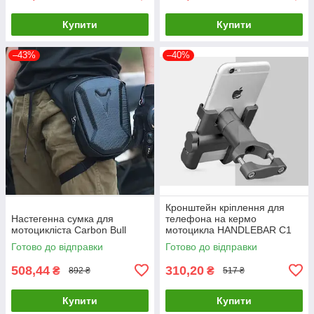
Купити
Купити
–43%
–40%
Кронштейн кріплення для
Настегенна сумка для
телефона на кермо
мотоцикліста Carbon Bull
мотоцикла HANDLEBAR С1
Готово до відправки
Готово до відправки
508,44
310,20
₴
₴
892 ₴
517 ₴
Купити
Купити