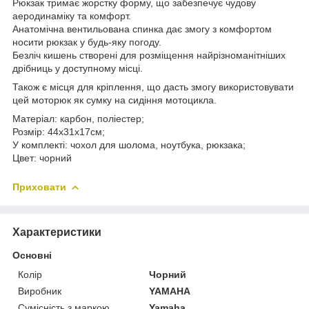
Рюкзак тримає жорстку форму, що забезпечує чудову
аеродинаміку та комфорт.
Анатомічна вентильована спинка дає змогу з комфортом
носити рюкзак у будь-яку погоду.
Безліч кишень створені для розміщення найрізноманітніших
дрібниць у доступному місці.
Також є місця для кріплення, що дасть змогу використовувати
цей моторюк як сумку на сидіння мотоцикла.
Матеріал: карбон, поліестер;
Розмір: 44х31х17см;
У комплекті: чохол для шолома, ноутбука, рюкзака;
Цвет: чорний
Приховати
Характеристики
Основні
Колір
Чорний
Виробник
YAMAHA
Сумісність з маркою
Yamaha