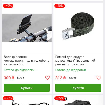
–40%
–40%
Велокріплення
Ремені для ендуро
мотокріплення для телефону
мотоцикла Універсальний
на кермо 360
ремінь із пряжкою-
фіксатором мото буксир для
Готово до відправки
Готово до відправки
ендуро мотоциклів
300
312
₴
₴
500 ₴
520 ₴
Купити
Купити
–35%
–35%