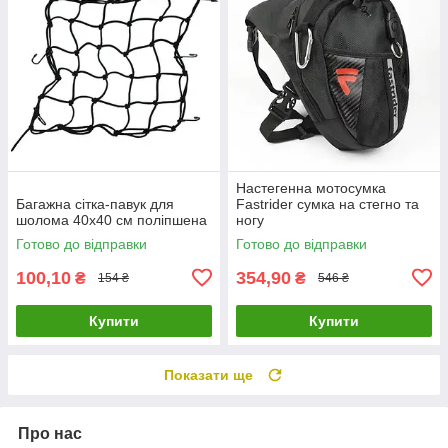
Настегенна мотосумка
Багажна сітка-павук для
Fastrider сумка на стегно та
шолома 40х40 см поліпшена
ногу
Готово до відправки
Готово до відправки
100,10
354,90
₴
₴
154 ₴
546 ₴
Купити
Купити
Показати ще
Про нас