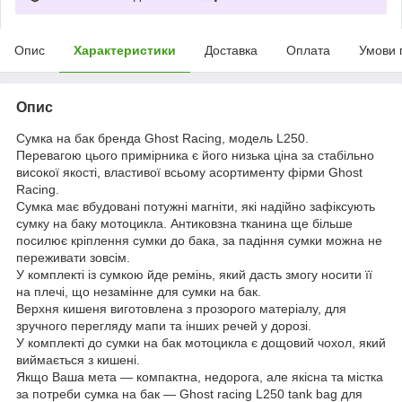
Опис
Характеристики
Доставка
Оплата
Умови 
Опис
Сумка на бак бренда Ghost Racing, модель L250.
Перевагою цього примірника є його низька ціна за стабільно
високої якості, властивої всьому асортименту фірми Ghost
Racing.
Сумка має вбудовані потужні магніти, які надійно зафіксують
сумку на баку мотоцикла. Антиковзна тканина ще більше
посилює кріплення сумки до бака, за падіння сумки можна не
переживати зовсім.
У комплекті із сумкою йде ремінь, який дасть змогу носити її
на плечі, що незамінне для сумки на бак.
Верхня кишеня виготовлена з прозорого матеріалу, для
зручного перегляду мапи та інших речей у дорозі.
У комплекті до сумки на бак мотоцикла є дощовий чохол, який
виймається з кишені.
Якщо Ваша мета — компактна, недорога, але якісна та містка
за потреби сумка на бак — Ghost racing L250 tank bag для