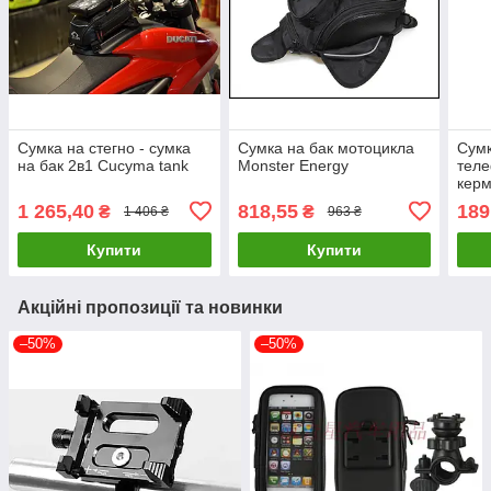
Сумка на стегно - сумка
Сумка на бак мотоцикла
Сумк
на бак 2в1 Cucyma tank
Monster Energy
теле
керм
1 265,40
818,55
189
₴
₴
1 406 ₴
963 ₴
Купити
Купити
Акційні пропозиції та новинки
–50%
–50%