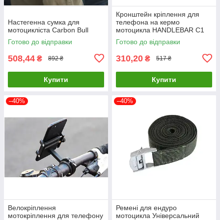
Кронштейн кріплення для
Настегенна сумка для
телефона на кермо
мотоцикліста Carbon Bull
мотоцикла HANDLEBAR С1
Готово до відправки
Готово до відправки
508,44
310,20
₴
₴
892 ₴
517 ₴
Купити
Купити
–40%
–40%
Велокріплення
Ремені для ендуро
мотокріплення для телефону
мотоцикла Універсальний