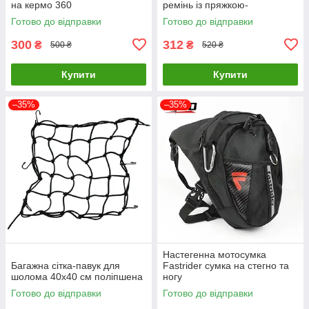
на кермо 360
ремінь із пряжкою-
фіксатором мото буксир для
Готово до відправки
Готово до відправки
ендуро мотоциклів
300
312
₴
₴
500 ₴
520 ₴
Купити
Купити
–35%
–35%
Настегенна мотосумка
Багажна сітка-павук для
Fastrider сумка на стегно та
шолома 40х40 см поліпшена
ногу
Готово до відправки
Готово до відправки