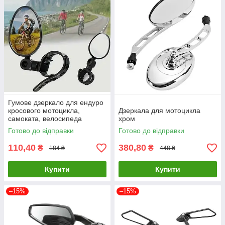
Гумове дзеркало для ендуро
кросового мотоцикла,
Дзеркала для мотоцикла
самоката, велосипеда
хром
квадроцикла на ремені овал
Готово до відправки
Готово до відправки
110,40
380,80
₴
₴
184 ₴
448 ₴
Купити
Купити
–15%
–15%