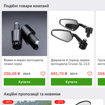
Подібні товари компанії
Важки в кермо мотоцикла
Дзеркала в торець керма
Груз
точені чорні
мотоцикла Cruise SL-213
мото
256,08
681,70
256
₴
₴
264 ₴
802 ₴
Купити
Купити
Акційні пропозиції та новинки
–40%
–15%