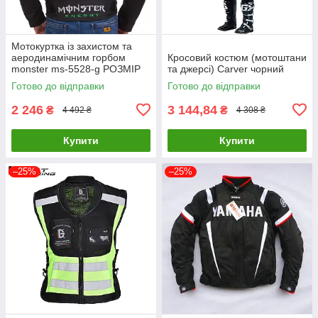
Мотокуртка із захистом та
аеродинамічним горбом
Кросовий костюм (мотоштани
monster ms-5528-g РОЗМІР
та джерсі) Carver чорний
48
Готово до відправки
Готово до відправки
2 246
3 144,84
₴
₴
4 492 ₴
4 308 ₴
Купити
Купити
–25%
–25%