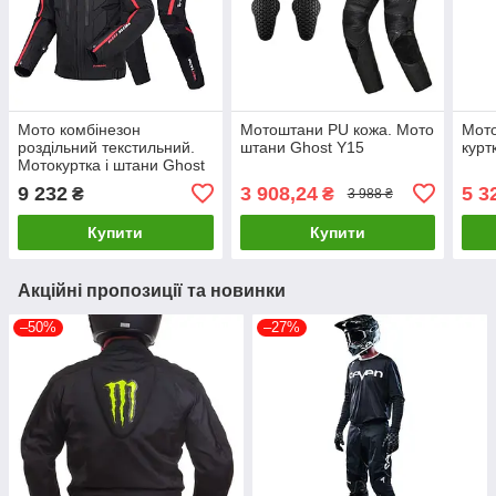
Мото комбінезон
Мотоштани PU кожа. Мото
Мото
роздільний текстильний.
штани Ghost Y15
курт
Мотокуртка і штани Ghost
Black
9 232
3 908,24
5 3
₴
₴
3 988 ₴
Купити
Купити
Акційні пропозиції та новинки
–50%
–27%