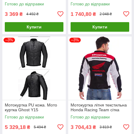
Готово до відправки
Готово до відправки
3 369
1 740,80
₴
₴
4 492 ₴
2 048 ₴
Купити
Купити
–3%
–3%
Мотокуртка PU кожа. Мото
Мотокуртка літня текстильна
куртка Ghost Y15
Honda Racing Team сітка
Готово до відправки
Готово до відправки
5 329,18
3 704,43
₴
₴
5 494 ₴
3 819 ₴