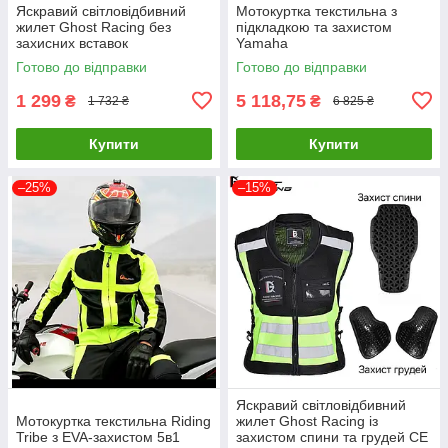
Яскравий світловідбивний
Мотокуртка текстильна з
жилет Ghost Racing без
підкладкою та захистом
захисних вставок
Yamaha
Готово до відправки
Готово до відправки
1 299
5 118,75
₴
₴
1 732 ₴
6 825 ₴
Купити
Купити
–25%
–15%
Яскравий світловідбивний
Мотокуртка текстильна Riding
жилет Ghost Racing із
Tribe з EVA-захистом 5в1
захистом спини та грудей CE