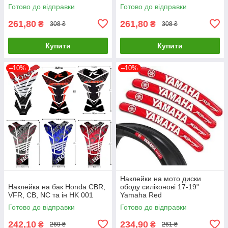
Готово до відправки
Готово до відправки
261,80
261,80
₴
₴
308 ₴
308 ₴
Купити
Купити
–10%
–10%
Наклейки на мото диски
Наклейка на бак Honda CBR,
ободу силіконові 17-19"
VFR, CB, NC та ін HK 001
Yamaha Red
Готово до відправки
Готово до відправки
242,10
234,90
₴
₴
269 ₴
261 ₴