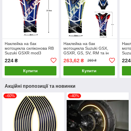
Наклейка на бак
Наклейка на бак
Накл
мотоцикла силіконова RB
мотоцикла Suzuki GSX,
мото
Suzuki GSXR mod3
GSXR, GS, SV, RM та ін
Suz
HK
224
263,62
224
₴
₴
269 ₴
Купити
Купити
Акційні пропозиції та новинки
–60%
–40%