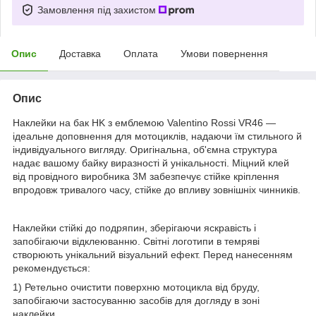
Замовлення під захистом
Опис
Доставка
Оплата
Умови повернення
Опис
Наклейки на бак HK з емблемою Valentino Rossi VR46 —
ідеальне доповнення для мотоциклів, надаючи їм стильного й
індивідуального вигляду. Оригінальна, об'ємна структура
надає вашому байку виразності й унікальності. Міцний клей
від провідного виробника 3M забезпечує стійке кріплення
впродовж тривалого часу, стійке до впливу зовнішніх чинників.
Наклейки стійкі до подряпин, зберігаючи яскравість і
запобігаючи відклеюванню. Світні логотипи в темряві
створюють унікальний візуальний ефект. Перед нанесенням
рекомендується:
1) Ретельно очистити поверхню мотоцикла від бруду,
запобігаючи застосуванню засобів для догляду в зоні
наклейки.