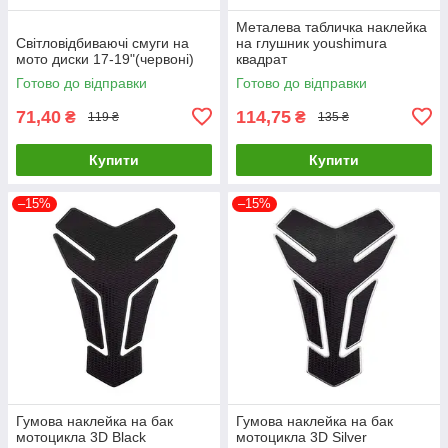
Металева табличка наклейка
Світловідбиваючі смуги на
на глушник youshimura
мото диски 17-19"(червоні)
квадрат
Готово до відправки
Готово до відправки
71,40
114,75
₴
₴
119 ₴
135 ₴
Купити
Купити
–15%
–15%
Гумова наклейка на бак
Гумова наклейка на бак
мотоцикла 3D Black
мотоцикла 3D Silver