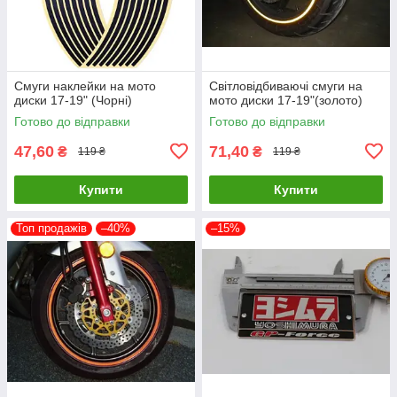
Смуги наклейки на мото
Світловідбиваючі смуги на
диски 17-19" (Чорні)
мото диски 17-19"(золото)
Готово до відправки
Готово до відправки
47,60
71,40
₴
₴
119 ₴
119 ₴
Купити
Купити
Топ продажів
–40%
–15%