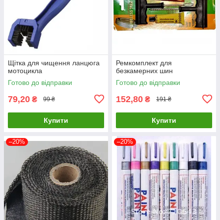
Щітка для чищення ланцюга
Ремкомплект для
мотоцикла
безкамерних шин
Готово до відправки
Готово до відправки
79,20
152,80
₴
₴
99 ₴
191 ₴
Купити
Купити
–20%
–20%