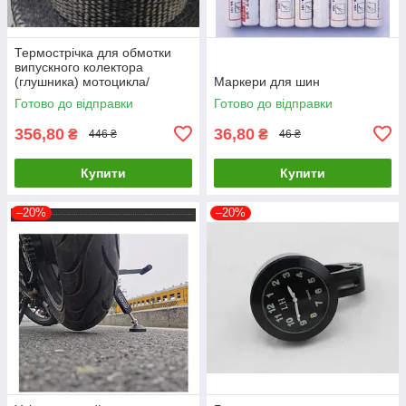
Термострічка для обмотки
випускного колектора
(глушника) мотоцикла/
Маркери для шин
автомобіля
Готово до відправки
Готово до відправки
356,80
36,80
₴
₴
446 ₴
46 ₴
Купити
Купити
–20%
–20%