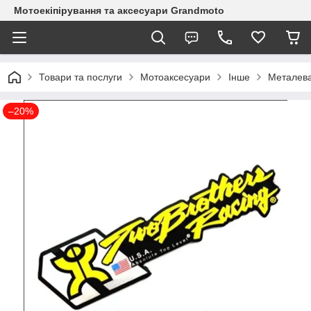
Мотоекіпірування та аксесуари Grandmoto
Товари та послуги
Мотоаксесуари
Інше
Металева
–20%