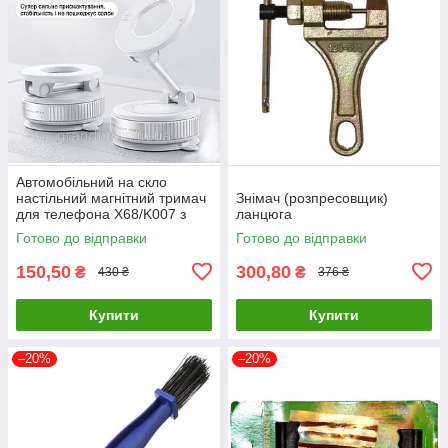
Автомобільний на скло
настільний магнітний тримач
Знімач (розпресовщик)
для телефона X68/K007 з
ланцюга
вакуумною присоскою 360°
Готово до відправки
Готово до відправки
Білий
150,50
300,80
₴
₴
430 ₴
376 ₴
Купити
Купити
–20%
–20%