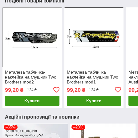
Подібні товари компанії
Металева табличка-
Металева табличка
Мета
наклейка на глушник Two
наклейка на глушник Two
накл
Brothers mod2
Brothers mod1
Aust
99,20
99,20
99,
₴
₴
124 ₴
124 ₴
Купити
Купити
Акційні пропозиції та новинки
–65%
–20%