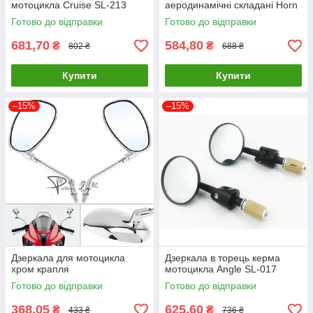
мотоцикла Cruise SL-213
аеродинамічні складані Horn
Готово до відправки
Готово до відправки
681,70
584,80
₴
₴
802 ₴
688 ₴
Купити
Купити
–15%
–15%
Дзеркала для мотоцикла
Дзеркала в торець керма
хром крапля
мотоцикла Angle SL-017
Готово до відправки
Готово до відправки
368,05
625,60
₴
₴
433 ₴
736 ₴