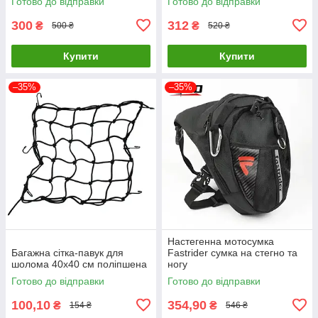
Готово до відправки
Готово до відправки
ендуро мотоциклів
300
312
₴
₴
500 ₴
520 ₴
Купити
Купити
–35%
–35%
Настегенна мотосумка
Багажна сітка-павук для
Fastrider сумка на стегно та
шолома 40х40 см поліпшена
ногу
Готово до відправки
Готово до відправки
100,10
354,90
₴
₴
154 ₴
546 ₴