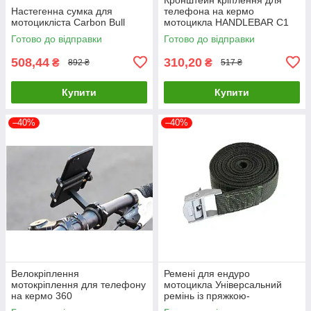
Настегенна сумка для
телефона на кермо
мотоцикліста Carbon Bull
мотоцикла HANDLEBAR С1
Готово до відправки
Готово до відправки
508,44
310,20
₴
₴
892 ₴
517 ₴
Купити
Купити
–40%
–40%
Велокріплення
Ремені для ендуро
мотокріплення для телефону
мотоцикла Універсальний
на кермо 360
ремінь із пряжкою-
фіксатором мото буксир для