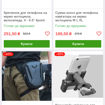
Кріплення для телефона на
Сумка-чохол для телефона
кермо мотоцикла,
навігатора на кермо
велосипеда, 4 - 6.6" 4point
мотоцикла M L XL
Готово до відправки
Готово до відправки
251,50
189,50
₴
₴
503 ₴
379 ₴
Купити
Купити
–43%
–40%
Кронштейн кріплення для