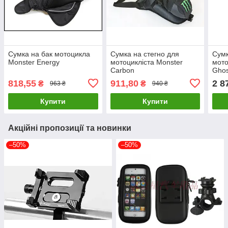
Сумка на бак мотоцикла
Сумка на стегно для
Сумк
Monster Energy
мотоцикліста Monster
мот
Carbon
Ghos
818,55
911,80
2 8
₴
₴
963 ₴
940 ₴
Купити
Купити
Акційні пропозиції та новинки
–50%
–50%