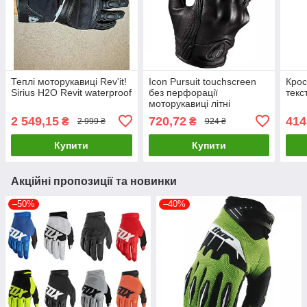
Теплі моторукавиці Rev'it!
Icon Pursuit touchscreen
Крос
Sirius H2O Revit waterproof
без перфорації
текс
моторукавиці літні
2 549,15
720,72
414
₴
₴
2 999 ₴
924 ₴
Купити
Купити
Акційні пропозиції та новинки
–50%
–40%