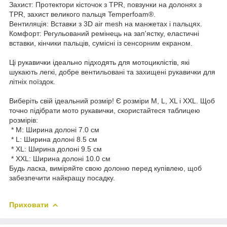
Захист: Протектори кісточок з TPR, повзунки на долонях з
TPR, захист великого пальця Temperfoam®.
Вентиляція: Вставки з 3D air mesh на манжетах і пальцях.
Комфорт: Регульований ремінець на зап'ястку, еластичні
вставки, кінчики пальців, сумісні із сенсорним екраном.
Ці рукавички ідеально підходять для мотоциклістів, які
шукають легкі, добре вентильовані та захищені рукавички для
літніх поїздок.
Виберіть свій ідеальний розмір! Є розміри M, L, XL і XXL. Щоб
точно підібрати мото рукавички, скористайтеся таблицею
розмірів:
* M: Ширина долоні 7.0 см
* L: Ширина долоні 8.5 см
* XL: Ширина долоні 9.5 см
* XXL: Ширина долоні 10.0 см
Будь ласка, виміряйте свою долоню перед купівлею, щоб
забезпечити найкращу посадку.
Приховати