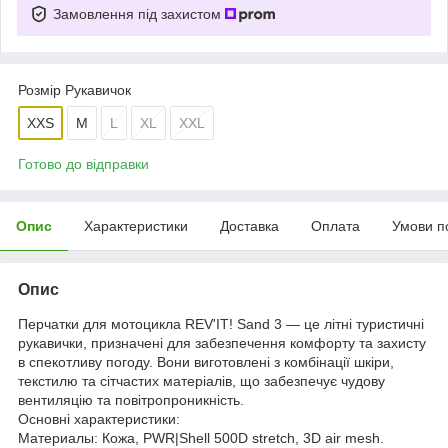
Замовлення під захистом
Розмір Рукавичок
XXS
M
L
XL
XXL
Готово до відправки
Опис
Характеристики
Доставка
Оплата
Умови п
Опис
Перчатки для мотоцикла REV'IT! Sand 3 — це літні туристичні
рукавички, призначені для забезпечення комфорту та захисту
в спекотливу погоду. Вони виготовлені з комбінації шкіри,
текстилю та сітчастих матеріалів, що забезпечує чудову
вентиляцію та повітропроникність.
Основні характеристики:
Материалы: Кожа, PWR|Shell 500D stretch, 3D air mesh.