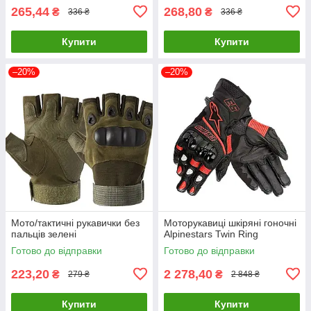
265,44
268,80
₴
₴
336 ₴
336 ₴
Купити
Купити
–20%
–20%
Мото/тактичні рукавички без
Моторукавиці шкіряні гоночні
пальців зелені
Alpinestars Twin Ring
Готово до відправки
Готово до відправки
223,20
2 278,40
₴
₴
279 ₴
2 848 ₴
Купити
Купити