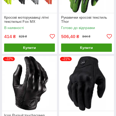
Кросові моторукавиці літні
Рукавички кросові текстиль
текстильні Fox MX
Thor
В наявності
Готово до відправки
414
506,40
₴
₴
828 ₴
844 ₴
Купити
Купити
–22%
–21%
Icon Pursuit touchscreen