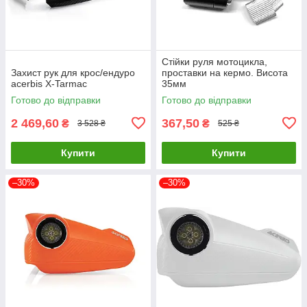
Стійки руля мотоцикла,
Захист рук для крос/ендуро
проставки на кермо. Висота
acerbis X-Tarmac
35мм
Готово до відправки
Готово до відправки
2 469,60
367,50
₴
₴
3 528 ₴
525 ₴
Купити
Купити
–30%
–30%