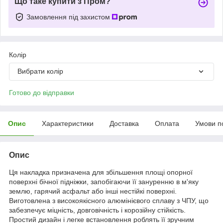
Що таке купити з Пром?
Замовлення під захистом
Колір
Вибрати колір
Готово до відправки
Опис
Характеристики
Доставка
Оплата
Умови п
Опис
Ця накладка призначена для збільшення площі опорної
поверхні бічної підніжки, запобігаючи її зануренню в м'яку
землю, гарячий асфальт або інші нестійкі поверхні.
Виготовлена з високоякісного алюмінієвого сплаву з ЧПУ, що
забезпечує міцність, довговічність і корозійну стійкість.
Простий дизайн і легке встановлення роблять її зручним