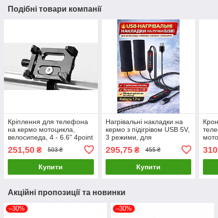
Подібні товари компанії
Кріплення для телефона
Нагрівальні накладки на
Крон
на кермо мотоцикла,
кермо з підігрівом USB 5V,
теле
велосипеда, 4 - 6.6" 4point
3 режими, для
мот
велосипеда, самоката,
С1
251,50
295,75
310
₴
₴
503 ₴
455 ₴
мотоцикла коляски
Купити
Купити
Акційні пропозиції та новинки
–30%
–30%