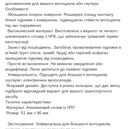
доповненням для вашого мотоцикла або скутера.
Особливості:
Збільшена опорна поверхня: Розширює площу контакту
бічної підніжки з поверхнею, підвищуючи стійкість мотоцикла
під час паркування.
Високоякісний матеріал: Виготовлена з міцного та легкого
алюмінієвого сплаву з ЧПК, що забезпечує тривалий термін
експлуатації.
Захист від пошкоджень: Запобігає провалюванню підніжки в
м'який ґрунт (пісок, гравій, бруд) або гарячий асфальт,
захищаючи підніжку від пошкоджень.
Просте встановлення: Не вимагає свердління або
модифікації. Легко кріпиться до наявної підніжки.
Універсальність: Підходить для більшості мотоциклів,
скутерів і електричних велосипедів.
Яскравий дизайн: Доступна в різних кольорах, що дає змогу
підібрати відповідний варіант для вашого транспортного
засобу.
Технічні характеристики:
Матеріал: Алюмінієвий сплав із ЧПУ
Розмір: 51 мм x 90 мм
Застосування: Універсальна для більшості мотоциклів,