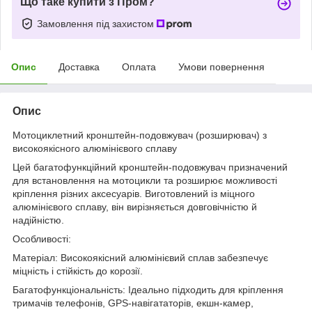
Що таке купити з Пром?
Замовлення під захистом
Опис
Доставка
Оплата
Умови повернення
Опис
Мотоциклетний кронштейн-подовжувач (розширювач) з
високоякісного алюмінієвого сплаву
Цей багатофункційний кронштейн-подовжувач призначений
для встановлення на мотоцикли та розширює можливості
кріплення різних аксесуарів. Виготовлений із міцного
алюмінієвого сплаву, він вирізняється довговічністю й
надійністю.
Особливості:
Матеріал: Високоякісний алюмінієвий сплав забезпечує
міцність і стійкість до корозії.
Багатофункціональність: Ідеально підходить для кріплення
тримачів телефонів, GPS-навігататорів, екшн-камер,