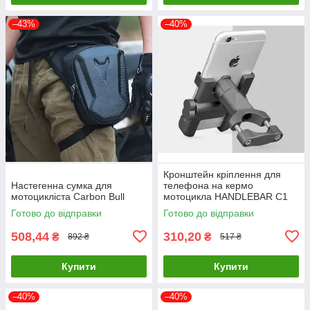
–43%
–40%
Кронштейн кріплення для
Настегенна сумка для
телефона на кермо
мотоцикліста Carbon Bull
мотоцикла HANDLEBAR С1
Готово до відправки
Готово до відправки
508,44
310,20
₴
₴
892 ₴
517 ₴
Купити
Купити
–40%
–40%