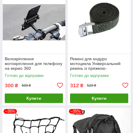
Велокріплення
Ремені для ендуро
мотокріплення для телефону
мотоцикла Універсальний
на кермо 360
ремінь із пряжкою-
фіксатором мото буксир для
Готово до відправки
Готово до відправки
ендуро мотоциклів
300
312
₴
₴
500 ₴
520 ₴
Купити
Купити
–35%
–35%