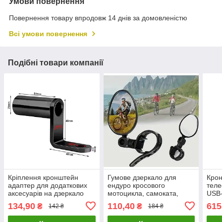
Умови повернення
Повернення товару впродовж 14 днів за домовленістю
Всі умови повернення
Подібні товари компанії
Кріплення кронштейн
Гумове дзеркало для
Крон
адаптер для додаткових
ендуро кросового
теле
аксесуарів на дзеркало
мотоцикла, самоката,
USB-
мотоцикла квадроцикла
велосипеда квадроцикла
кріп
134,90
110,40
615
₴
₴
142 ₴
184 ₴
самоката 5.1 см
на ремені овал