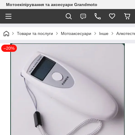
Мотоекіпірування та аксесуари Grandmoto
Товари та послуги
Мотоаксесуари
Інше
Алкотест
–20%