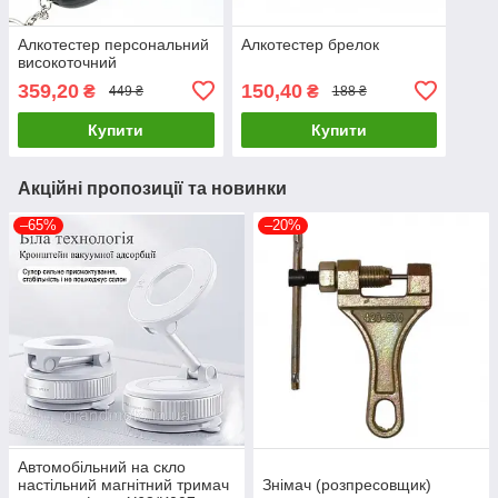
Алкотестер персональний
Алкотестер брелок
високоточний
359,20
150,40
₴
₴
449 ₴
188 ₴
Купити
Купити
Акційні пропозиції та новинки
–65%
–20%
Автомобільний на скло
настільний магнітний тримач
Знімач (розпресовщик)