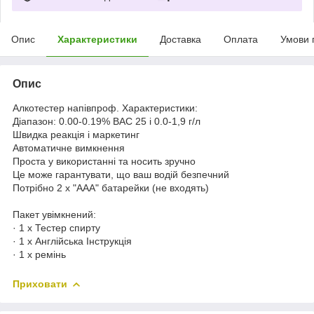
Опис
Характеристики
Доставка
Оплата
Умови 
Опис
Алкотестер напівпроф. Характеристики:
Діапазон: 0.00-0.19% BAC 25 і 0.0-1,9 г/л
Швидка реакція і маркетинг
Автоматичне вимкнення
Проста у використанні та носить зручно
Це може гарантувати, що ваш водій безпечний
Потрібно 2 х "AAA" батарейки (не входять)
Пакет увімкнений:
· 1 х Тестер спирту
· 1 х Англійська Інструкція
· 1 х ремінь
Приховати