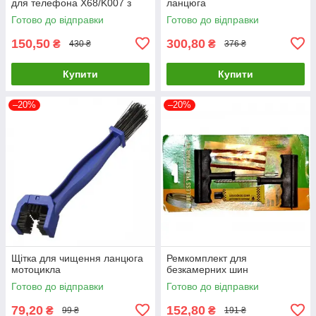
для телефона X68/K007 з
ланцюга
вакуумною присоскою 360°
Готово до відправки
Готово до відправки
Білий
150,50
300,80
₴
₴
430 ₴
376 ₴
Купити
Купити
–20%
–20%
Щітка для чищення ланцюга
Ремкомплект для
мотоцикла
безкамерних шин
Готово до відправки
Готово до відправки
79,20
152,80
₴
₴
99 ₴
191 ₴