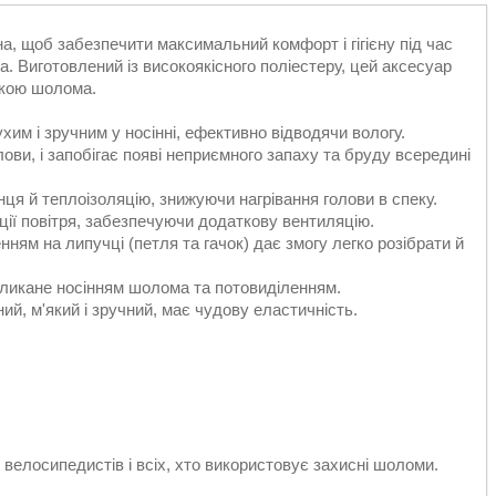
а, щоб забезпечити максимальний комфорт і гігієну під час
. Виготовлений із високоякісного поліестеру, цей аксесуар
дкою шолома.
хим і зручним у носінні, ефективно відводячи вологу.
лови, і запобігає появі неприємного запаху та бруду всередині
нця й теплоізоляцію, знижуючи нагрівання голови в спеку.
ції повітря, забезпечуючи додаткову вентиляцію.
ням на липучці (петля та гачок) дає змогу легко розібрати й
ликане носінням шолома та потовиділенням.
ий, м'який і зручний, має чудову еластичність.
 велосипедистів і всіх, хто використовує захисні шоломи.