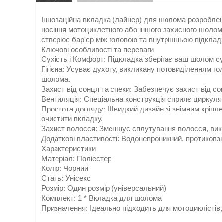
Інноваційна вкладка (лайнер) для шолома розроблен
носіння мотоциклетного або іншого захисного шолома
створює бар'єр між головою та внутрішньою підкла
Ключові особливості та переваги
Сухість і Комфорт: Підкладка зберігає ваш шолом су
Гігієна: Усуває духоту, викликану потовиділенням го
шолома.
Захист від сонця та спеки: Забезпечує захист від со
Вентиляція: Спеціальна конструкція сприяє циркуля
Простота догляду: Швидкий дизайн зі знімним кріплен
очистити вкладку.
Захист волосся: Зменшує сплутування волосся, вик
Додаткові властивості: Водонепроникний, протиковзн
Характеристики
Матеріал: Поліестер
Колір: Чорний
Стать: Унісекс
Розмір: Один розмір (універсальний)
Комплект: 1 * Вкладка для шолома
Призначення: Ідеально підходить для мотоциклістів,