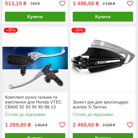
513,10
1 496,60
₴
₴
733 ₴
2 138 ₴
Купити
Купити
–30%
–30%
Комплект ручок гальма та
зчеплення для Honda VTEC
Захист рук для крос/ендуро
CB400 92 93 94 95-98-13
acerbis X-Tarmac
Готово до відправки
Готово до відправки
1 269,80
2 469,60
₴
₴
1 814 ₴
3 528 ₴