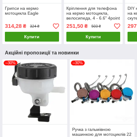
Грипси на кермо
Кріплення для телефона
DIY 
мотоцикла Eagle
на кермо мотоцикла,
на к
велосипеда, 4 - 6.6" 4point
скут
з пе
314,28
251,50
297
₴
₴
324 ₴
503 ₴
Купити
Купити
Акційні пропозиції та новинки
–30%
–30%
Ручка з гальмівною
машинкою для мотоциклів 22