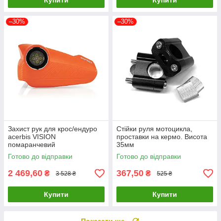
Купити
Купити
–30%
–30%
Захист рук для крос/ендуро
Стійки руля мотоцикла,
acerbis VISION
проставки на кермо. Висота
помаранчевий
35мм
Готово до відправки
Готово до відправки
2 469,60
367,50
₴
₴
3 528 ₴
525 ₴
Купити
Купити