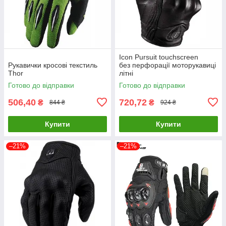
Icon Pursuit touchscreen
Рукавички кросові текстиль
без перфорації моторукавиці
Thor
літні
Готово до відправки
Готово до відправки
506,40
720,72
₴
₴
844 ₴
924 ₴
Купити
Купити
–21%
–21%