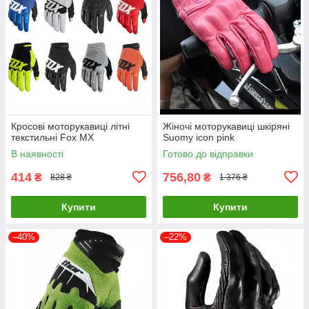
Кросові моторукавиці літні
Жіночі моторукавиці шкіряні
текстильні Fox MX
Suomy icon pink
В наявності
Готово до відправки
414
756,80
₴
₴
828 ₴
1 376 ₴
Купити
Купити
–40%
–22%