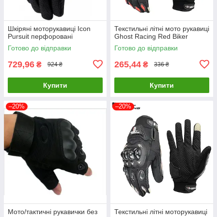
Шкіряні моторукавиці Icon
Текстильні літні мото рукавиці
Pursuit перфоровані
Ghost Racing Red Biker
Готово до відправки
Готово до відправки
729,96
265,44
₴
₴
924 ₴
336 ₴
Купити
Купити
–20%
–20%
Мото/тактичні рукавички без
Текстильні літні моторукавиці