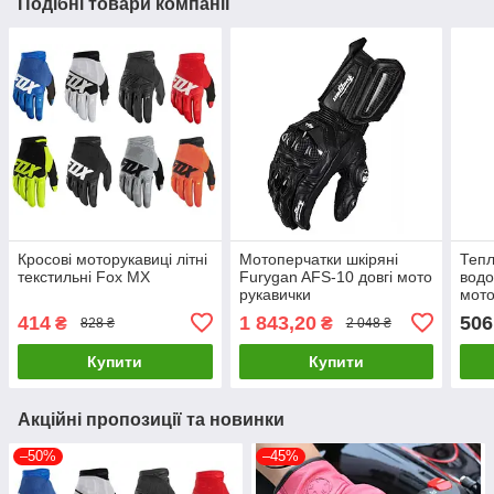
Подібні товари компанії
Кросові моторукавиці літні
Мотоперчатки шкіряні
Тепл
текстильні Fox MX
Furygan AFS-10 довгі мото
водо
рукавички
мото
SK3
414
1 843,20
506
₴
₴
828 ₴
2 048 ₴
Купити
Купити
Акційні пропозиції та новинки
–50%
–45%