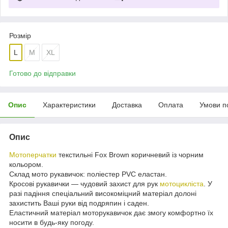
Розмір
L
М
XL
Готово до відправки
Опис
Характеристики
Доставка
Оплата
Умови п
Опис
Мотоперчатки
текстильні Fox Brown коричневий із чорним
кольором.
Склад мото рукавичок: поліестер PVC еластан.
Кросові рукавички — чудовий захист для рук
мотоцикліста
. У
разі падіння спеціальний високоміцний матеріал долоні
захистить Ваші руки від подряпин і саден.
Еластичний матеріал моторукавичок дає змогу комфортно їх
носити в будь-яку погоду.