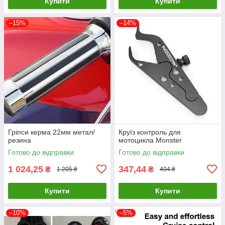
Купити
Купити
–15%
–14%
Гріпси керма 22мм метал/
Круїз контроль для
резина
мотоцикла Monster
Готово до відправки
Готово до відправки
1 024,25
347,44
₴
₴
1 205 ₴
404 ₴
Купити
Купити
–10%
–5%