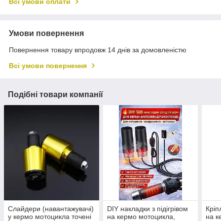
Всі умови оплати
Умови повернення
Повернення товару впродовж 14 днів за домовленістю
Всі умови повернення
Подібні товари компанії
Слайдери (навантажувачі)
DIY накладки з підігрівом
Кріп
у кермо мотоцикла точені
на кермо мотоцикла,
на к