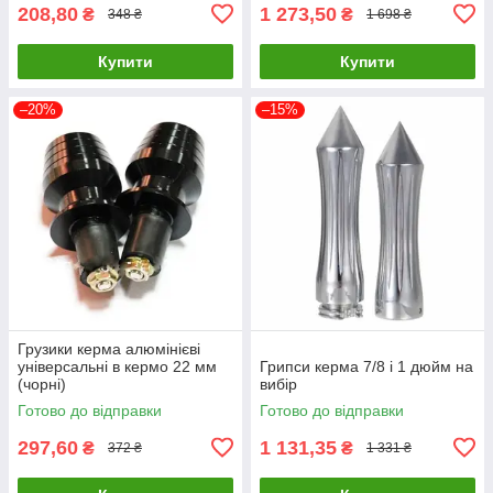
208,80
1 273,50
₴
₴
348 ₴
1 698 ₴
Купити
Купити
–20%
–15%
Грузики керма алюмінієві
універсальні в кермо 22 мм
Грипси керма 7/8 і 1 дюйм на
(чорні)
вибір
Готово до відправки
Готово до відправки
297,60
1 131,35
₴
₴
372 ₴
1 331 ₴