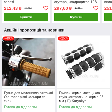
золоті
скутера, квадроцикла 12В
вело
з перемикачем
212,43
297,60
251
₴
₴
219 ₴
480 ₴
Купити
Купити
Акційні пропозиції та новинки
–40%
–25%
Ручки для мотоцикла вінтажні
Грипси керма мотоцикла +
Old racer різні кольори та
круїз контроль на кермо 25
типи
мм (1") Kuryakyn
Готово до відправки
Готово до відправки