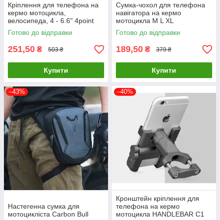
Кріплення для телефона на
Сумка-чохол для телефона
кермо мотоцикла,
навігатора на кермо
велосипеда, 4 - 6.6" 4point
мотоцикла M L XL
Готово до відправки
Готово до відправки
251,50
189,50
₴
₴
503 ₴
379 ₴
Купити
Купити
–43%
–40%
Кронштейн кріплення для
Настегенна сумка для
телефона на кермо
мотоцикліста Carbon Bull
мотоцикла HANDLEBAR С1