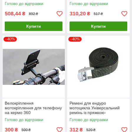
Готово до відправки
Готово до відправки
508,44
310,20
₴
₴
892 ₴
517 ₴
Купити
Купити
–40%
–40%
Велокріплення
Ремені для ендуро
мотокріплення для телефону
мотоцикла Універсальний
на кермо 360
ремінь із пряжкою-
фіксатором мото буксир для
Готово до відправки
Готово до відправки
ендуро мотоциклів
300
312
₴
₴
500 ₴
520 ₴