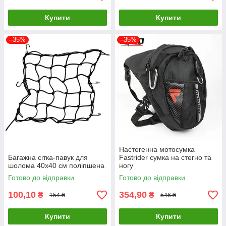
Купити
Купити
–35%
–35%
Настегенна мотосумка
Багажна сітка-павук для
Fastrider сумка на стегно та
шолома 40х40 см поліпшена
ногу
Готово до відправки
Готово до відправки
100,10
354,90
₴
₴
154 ₴
546 ₴
Купити
Купити