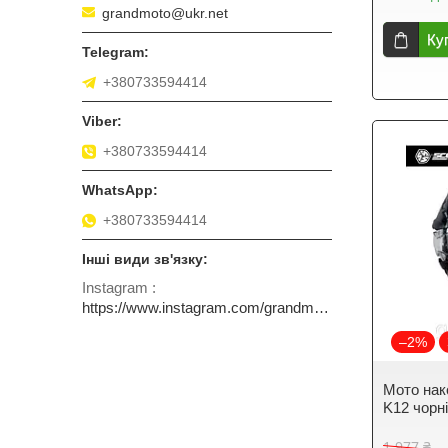
grandmoto@ukr.net
Ку
+380733594414
+380733594414
+380733594414
Instagram
https://www.instagram.com/grandmotoinua/
–2%
Мото нак
K12 чорн
1 977 ₴