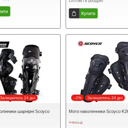
Оптом і в роздріб
пити
Купити
Залишилось 24 дні
–2%
Залишилось 24 дні
олінники шарнірні Scoyco
Мото наколенники Scoyco K2
і
1 831 ₴