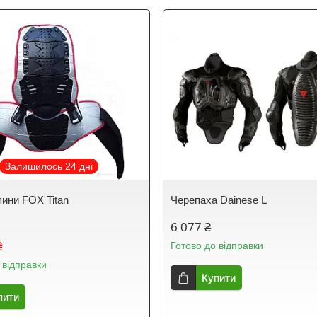
Залишилось 24 дні
пини FOX Titan
Черепаха Dainese L
6 077 ₴
₴
Готово до відправки
 відправки
Купити
пити