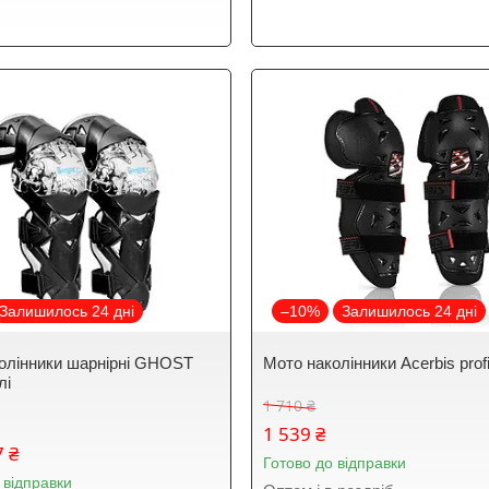
Залишилось 24 дні
–10%
Залишилось 24 дні
олінники шарнірні GHOST
Мото наколінники Acerbis profi
лі
1 710 ₴
1 539 ₴
7 ₴
Готово до відправки
 відправки