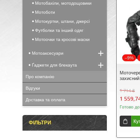
Мотобахіли, мотодощовики
Мотоботи
Мотокуртки, штани, джерсі
Футболки та інший одяг
Мотоочки та кросові маски
Мотоаксесуари
–9%
Ґаджети для блекаута
Моточере
Про компанію
захисний
Відгуки
1 714 ₴
1 559,7
Доставка та оплата
Готово до
Ку
ФІЛЬТРИ