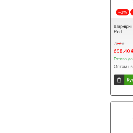
–3%
Шарнірні
Red
720 ₴
698,40 
Готово до
Оптом і в
Ку