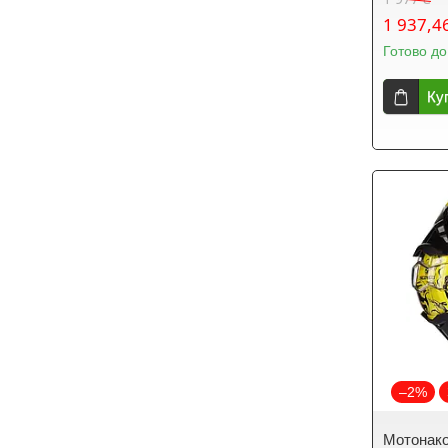
1 937,4
Готово до
Ку
–2%
Мотонако