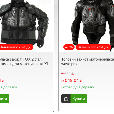
Залишилось 24 дні
–3%
Залишилось 24 дні
паха захист FOX 2 titan
Топовий захист моточерепаха
 жилет для мотоцикліста XL
wave pro
6 232 ₴
4 ₴
6 045,04 ₴
 відправки
Готово до відправки
пити
Купити