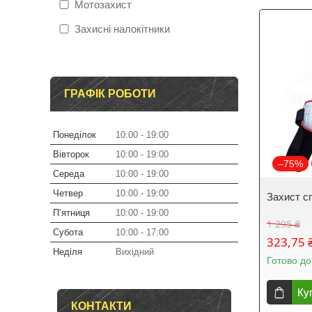
Мотозахист
Захисні налокітники
ГРАФІК РОБОТИ
Понеділок
10:00
19:00
Вівторок
10:00
19:00
–75%
Середа
10:00
19:00
Четвер
10:00
19:00
Захист с
Пʼятниця
10:00
19:00
1 295 ₴
Субота
10:00
17:00
323,75 
Неділя
Вихідний
Готово до
Ку
КОНТАКТИ