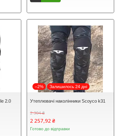
–2%
Залишилось 24 дні
le 2.0
Утеплювачі наколінники Scoyco k31
2 304 ₴
2 257,92 ₴
Готово до відправки