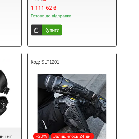
1 111,62 ₴
Готово до відправки
Купити
SLT1201
 і ніг
–20%
Залишилось 24 дні