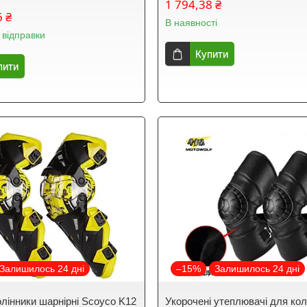
1 794,38 ₴
6 ₴
В наявності
 відправки
Купити
пити
Залишилось 24 дні
–15%
Залишилось 24 дні
лінники шарнірні Scoyco K12
Укорочені утеплювачі для колін