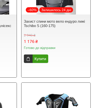
–60%
Залишилось 24 дні
Захист спини мото вело ендуро лижі
унісекс
Tschibo S (160-175)
2 940 ₴
1 176 ₴
Готово до відправки
Купити