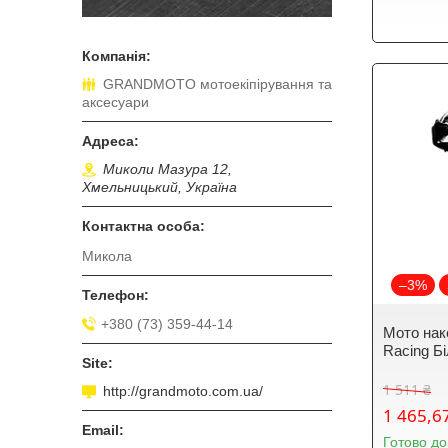
GRANDMOTO мотоекіпірування та
аксесуари
Миколи Мазура 12,
Хмельницький, Україна
Микола
–3%
+380 (73) 359-44-14
Мото нак
Racing Бі
1 511 ₴
http://grandmoto.com.ua/
1 465,6
Готово до