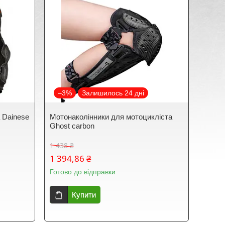
–3%
Залишилось 24 дні
 Dainese
Мотонаколінники для мотоцикліста
Ghost carbon
1 438 ₴
1 394,86 ₴
Готово до відправки
Купити