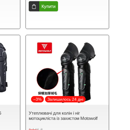
Купити
–3%
Залишилось 24 дні
6
Утеплювачі для колін і ніг
мотоцикліста із захистом Motowolf
1 146 ₴