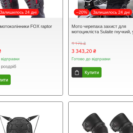
Залишилось 24 дні
–20%
Залишилось 24 дні
 мотоколінники FOX raptor
Мото черепаха захист для
мотоцикліста Sulaite гнучкий, 
4 179 ₴
₴
3 343,20 ₴
 відправки
Готово до відправки
 роздріб
Купити
пити