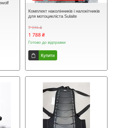
owolf
Комплект наколінників і налокітників
для мотоцикліста Sulaite
2 235 ₴
1 788 ₴
Готово до відправки
Купити