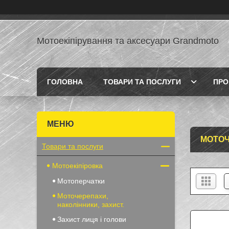
Мотоекіпірування та аксесуари Grandmoto
ГОЛОВНА
ТОВАРИ ТА ПОСЛУГИ
ПРО
МОТОЧ
Товари та послуги
Мотоекіпіровка
Мотоперчатки
Моточерепахи,
наколінники, захист.
Захист лиця і голови