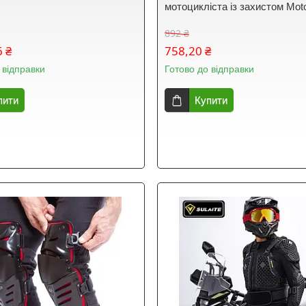
мотоцикліста із захистом Mot
892 ₴
6 ₴
758,20 ₴
 відправки
Готово до відправки
пити
Купити